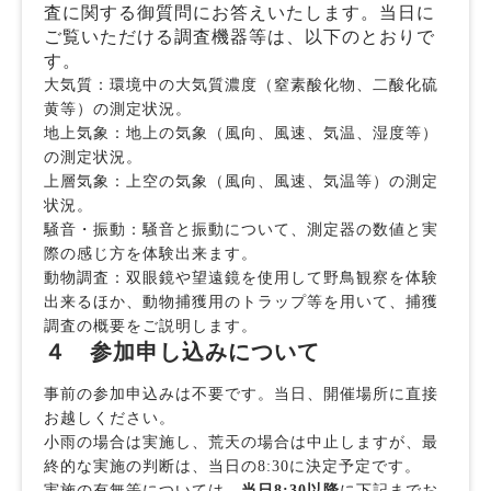
査に関する御質問にお答えいたします。当日に
ご覧いただける調査機器等は、以下のとおりで
す。
大気質：環境中の大気質濃度（窒素酸化物、二酸化硫
黄等）の測定状況。
地上気象：地上の気象（風向、風速、気温、湿度等）
の測定状況。
上層気象：上空の気象（風向、風速、気温等）の測定
状況。
騒音・振動：騒音と振動について、測定器の数値と実
際の感じ方を体験出来ます。
動物調査：双眼鏡や望遠鏡を使用して野鳥観察を体験
出来るほか、動物捕獲用のトラップ等を用いて、捕獲
調査の概要をご説明します。
４ 参加申し込みについて
事前の参加申込みは不要です。当日、開催場所に直接
お越しください。
小雨の場合は実施し、荒天の場合は中止しますが、最
終的な実施の判断は、当日の8:30に決定予定です。
実施の有無等については、
当日8:30以降
に下記までお