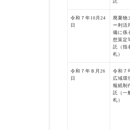
託
令和７年10月24
廃棄物
日
ー利活
備に係
想策定
託（指
札）
令和７年８月26
令和７
日
広域環
報紙制
託（一
札）