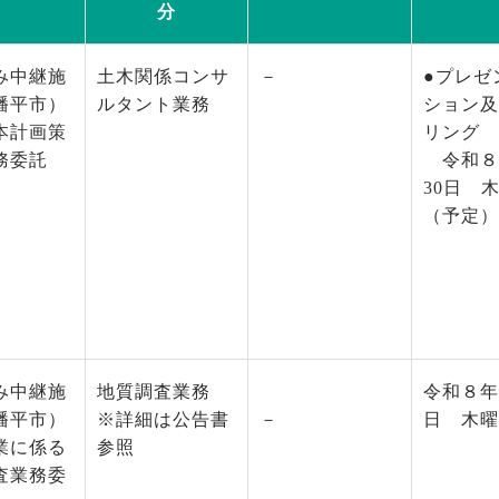
分
み中継施
土木関係コンサ
－
●プレゼ
幡平市）
ルタント業務
ション及
本計画策
リング
務委託
令和８
30日 
（予定）
み中継施
地質調査業務
令和８年
幡平市）
※詳細は公告書
－
日 木曜
業に係る
参照
査業務委