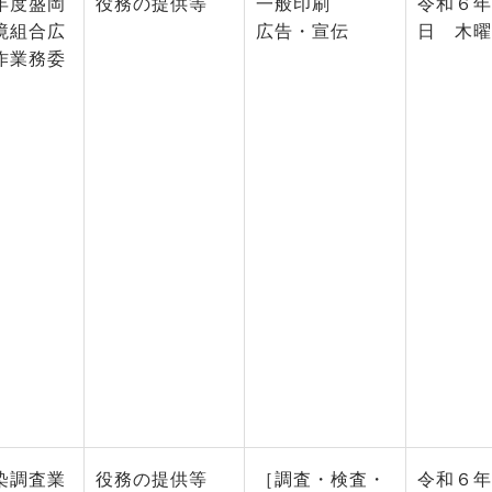
年度盛岡
役務の提供等
一般印刷
令和６年
境組合広
広告・宣伝
日 木曜
作業務委
染調査業
役務の提供等
［調査・検査・
令和６年