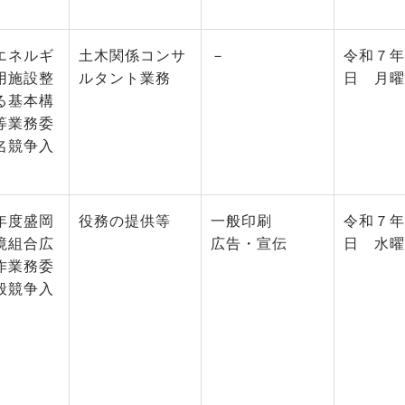
エネルギ
土木関係コンサ
－
令和７年1
用施設整
ルタント業務
日 月曜
る基本構
等業務委
名競争入
年度盛岡
役務の提供等
一般印刷
令和７年
境組合広
広告・宣伝
日 水曜
作業務委
般競争入