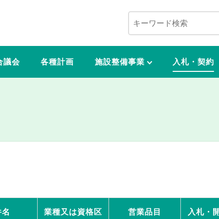
合議会
各種計画
施設整備事業
入札・契約
件名
業種又は資格区
営業品目
入札・