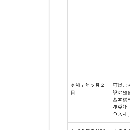
令和７年５月２
可燃ご
日
設の整
基本構
務委託
争入札