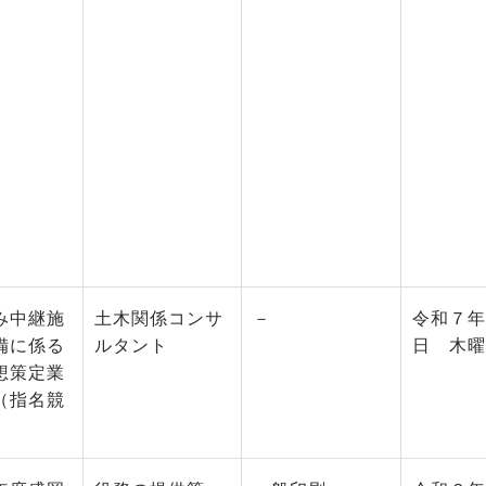
み中継施
土木関係コンサ
－
令和７年
備に係る
ルタント
日 木曜
想策定業
（指名競
）