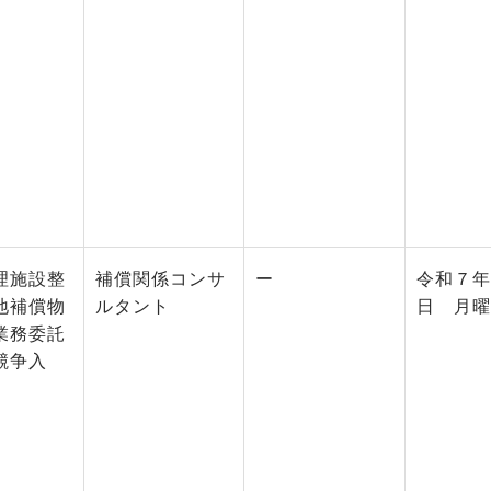
理施設整
補償関係コンサ
ー
令和７年
地補償物
ルタント
日 月曜
業務委託
競争入