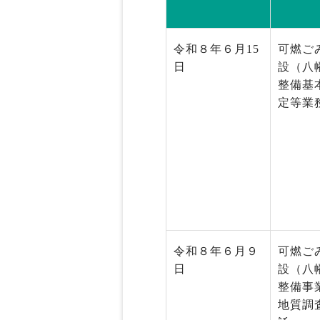
令和８年６月15
可燃ご
日
設（八
整備基
定等業
令和８年６月９
可燃ご
日
設（八
整備事
地質調